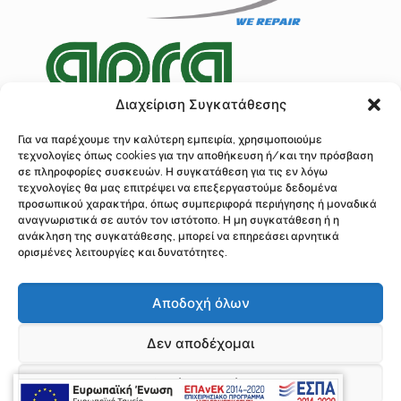
Διαχείριση Συγκατάθεσης
Για να παρέχουμε την καλύτερη εμπειρία, χρησιμοποιούμε
τεχνολογίες όπως cookies για την αποθήκευση ή/και την πρόσβαση
Πολιτική Προστασίας Δεδομένων
σε πληροφορίες συσκευών. Η συγκατάθεση για τις εν λόγω
Ανάλυση Cookies
τεχνολογίες θα μας επιτρέψει να επεξεργαστούμε δεδομένα
προσωπικού χαρακτήρα, όπως συμπεριφορά περιήγησης ή μοναδικά
αναγνωριστικά σε αυτόν τον ιστότοπο. Η μη συγκατάθεση ή η
ανάκληση της συγκατάθεσης, μπορεί να επηρεάσει αρνητικά
ορισμένες λειτουργίες και δυνατότητες.
© 2016 Λογοθέτης, Επισκευή Κρεμαγιέρας Τιμονιού, Σερρών 97, Ακαδημί
Πλάτωνος, Αθήνα, Τ.Κ. 10441
Αποδοχή όλων
Τηλ.: 210 34 22 310, 210 5243281 Fax: 210 52 29 726 | Υποκατάστημα
Διεύθυνση: Φρανκλίνου Ρούσβελτ 138 Δ, Τ.Κ. 3045, Λεμεσός Κύπρος
Τηλέφωνο: 0035799386494 Email: if.logothetis@gmail.com,
Δεν αποδέχομαι
accounting@logothetis-repair.gr, info@logothetis-repair.gr
All Rights Reserved | Power by
Προβολή προτιμήσεων