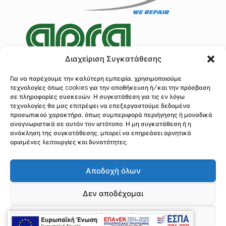
Διαχείριση Συγκατάθεσης
Για να παρέχουμε την καλύτερη εμπειρία, χρησιμοποιούμε
τεχνολογίες όπως cookies για την αποθήκευση ή/και την πρόσβαση
Πολιτική Προστασίας Δεδομένων
σε πληροφορίες συσκευών. Η συγκατάθεση για τις εν λόγω
Ανάλυση Cookies
τεχνολογίες θα μας επιτρέψει να επεξεργαστούμε δεδομένα
προσωπικού χαρακτήρα, όπως συμπεριφορά περιήγησης ή μοναδικά
αναγνωριστικά σε αυτόν τον ιστότοπο. Η μη συγκατάθεση ή η
ανάκληση της συγκατάθεσης, μπορεί να επηρεάσει αρνητικά
ορισμένες λειτουργίες και δυνατότητες.
© 2016 Λογοθέτης, Επισκευή Κρεμαγιέρας Τιμονιού, Σερρών 97, Ακαδημί
Πλάτωνος, Αθήνα, Τ.Κ. 10441
Αποδοχή όλων
Τηλ.: 210 34 22 310, 210 5243281 Fax: 210 52 29 726 | Υποκατάστημα
Διεύθυνση: Φρανκλίνου Ρούσβελτ 138 Δ, Τ.Κ. 3045, Λεμεσός Κύπρος
Τηλέφωνο: 0035799386494 Email: if.logothetis@gmail.com,
Δεν αποδέχομαι
accounting@logothetis-repair.gr, info@logothetis-repair.gr
All Rights Reserved | Power by
Προβολή προτιμήσεων