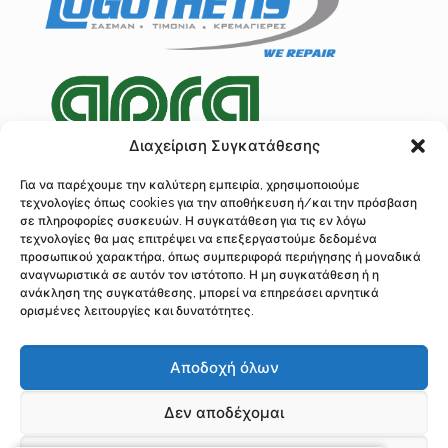
Διαχείριση Συγκατάθεσης
Για να παρέχουμε την καλύτερη εμπειρία, χρησιμοποιούμε
τεχνολογίες όπως cookies για την αποθήκευση ή/και την πρόσβαση
Πολιτική Προστασίας Δεδομένων
σε πληροφορίες συσκευών. Η συγκατάθεση για τις εν λόγω
Ανάλυση Cookies
τεχνολογίες θα μας επιτρέψει να επεξεργαστούμε δεδομένα
προσωπικού χαρακτήρα, όπως συμπεριφορά περιήγησης ή μοναδικά
αναγνωριστικά σε αυτόν τον ιστότοπο. Η μη συγκατάθεση ή η
ανάκληση της συγκατάθεσης, μπορεί να επηρεάσει αρνητικά
ορισμένες λειτουργίες και δυνατότητες.
© 2016 Λογοθέτης, Επισκευή Κρεμαγιέρας Τιμονιού, Σερρών 97, Ακαδημί
Πλάτωνος, Αθήνα, Τ.Κ. 10441
Αποδοχή όλων
Τηλ.: 210 34 22 310, 210 5243281 Fax: 210 52 29 726 | Υποκατάστημα
Διεύθυνση: Φρανκλίνου Ρούσβελτ 138 Δ, Τ.Κ. 3045, Λεμεσός Κύπρος
Τηλέφωνο: 0035799386494 Email: if.logothetis@gmail.com,
Δεν αποδέχομαι
accounting@logothetis-repair.gr, info@logothetis-repair.gr