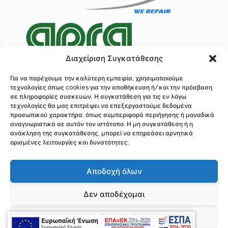
Διαχείριση Συγκατάθεσης
Για να παρέχουμε την καλύτερη εμπειρία, χρησιμοποιούμε
τεχνολογίες όπως cookies για την αποθήκευση ή/και την πρόσβαση
Πολιτική Προστασίας Δεδομένων
σε πληροφορίες συσκευών. Η συγκατάθεση για τις εν λόγω
Ανάλυση Cookies
τεχνολογίες θα μας επιτρέψει να επεξεργαστούμε δεδομένα
προσωπικού χαρακτήρα, όπως συμπεριφορά περιήγησης ή μοναδικά
αναγνωριστικά σε αυτόν τον ιστότοπο. Η μη συγκατάθεση ή η
ανάκληση της συγκατάθεσης, μπορεί να επηρεάσει αρνητικά
ορισμένες λειτουργίες και δυνατότητες.
© 2016 Λογοθέτης, Επισκευή Κρεμαγιέρας Τιμονιού, Σερρών 97, Ακαδημί
Πλάτωνος, Αθήνα, Τ.Κ. 10441
Αποδοχή όλων
Τηλ.: 210 34 22 310, 210 5243281 Fax: 210 52 29 726 | Υποκατάστημα
Διεύθυνση: Φρανκλίνου Ρούσβελτ 138 Δ, Τ.Κ. 3045, Λεμεσός Κύπρος
Τηλέφωνο: 0035799386494 Email: if.logothetis@gmail.com,
Δεν αποδέχομαι
accounting@logothetis-repair.gr, info@logothetis-repair.gr
All Rights Reserved | Power by
Προβολή προτιμήσεων