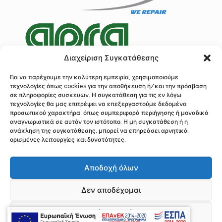
Διαχείριση Συγκατάθεσης
Για να παρέχουμε την καλύτερη εμπειρία, χρησιμοποιούμε
τεχνολογίες όπως cookies για την αποθήκευση ή/και την πρόσβαση
Πολιτική Προστασίας Δεδομένων
σε πληροφορίες συσκευών. Η συγκατάθεση για τις εν λόγω
Ανάλυση Cookies
τεχνολογίες θα μας επιτρέψει να επεξεργαστούμε δεδομένα
προσωπικού χαρακτήρα, όπως συμπεριφορά περιήγησης ή μοναδικά
αναγνωριστικά σε αυτόν τον ιστότοπο. Η μη συγκατάθεση ή η
ανάκληση της συγκατάθεσης, μπορεί να επηρεάσει αρνητικά
ορισμένες λειτουργίες και δυνατότητες.
© 2016 Λογοθέτης, Επισκευή Κρεμαγιέρας Τιμονιού, Σερρών 97, Ακαδημί
Πλάτωνος, Αθήνα, Τ.Κ. 10441
Αποδοχή όλων
Τηλ.: 210 34 22 310, 210 5243281 Fax: 210 52 29 726 | Υποκατάστημα
Διεύθυνση: Φρανκλίνου Ρούσβελτ 138 Δ, Τ.Κ. 3045, Λεμεσός Κύπρος
Τηλέφωνο: 0035799386494 Email: if.logothetis@gmail.com,
Δεν αποδέχομαι
accounting@logothetis-repair.gr, info@logothetis-repair.gr
All Rights Reserved | Power by
Προβολή προτιμήσεων