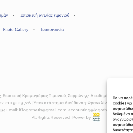
σμάν
Επισκευή αντλίας τιμονιού
Photo Gallery
Επικοινωνία
, Επισκευή Κρεμαγιέρας Τιμονιού, Σερρών 97, Ακαδημία Πλάτωνος, 
Για να παρ
 Fax: 210 52 29 726 | Υποκατάστημα Διεύθυνση: Φρανκλίνου Ρούσβελτ
cookies γι
συγκατάθεσ
Email: if.logothetis@gmail.com, accounting@logothetis-repair.gr, 
δεδομένα π
All Rights Reserved | Power by
αναγνωριστ
συγκατάθεσ
δυνατότητε