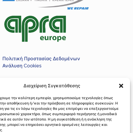
Πολιτική Προστασίας Δεδομένων
Ανάλυση Cookies
Διαχείριση Συγκατάθεσης
Αθήνα, Τ.Κ. 10441
έχουμε την καλύτερη εμπειρία, χρησιμοποιούμε τεχνολογίες όπως
 138 Δ, Τ.Κ. 3045, Λεμεσός Κύπρος
α την αποθήκευση ή/και την πρόσβαση σε πληροφορίες συσκευών. Η
η για τις εν λόγω τεχνολογίες θα μας επιτρέψει να επεξεργαστούμε
info@logothetis-repair.gr
ροσωπικού χαρακτήρα, όπως συμπεριφορά περιήγησης ή μοναδικά
ικά σε αυτόν τον ιστότοπο. Η μη συγκατάθεση ή η ανάκληση της
ης, μπορεί να επηρεάσει αρνητικά ορισμένες λειτουργίες και
ς.